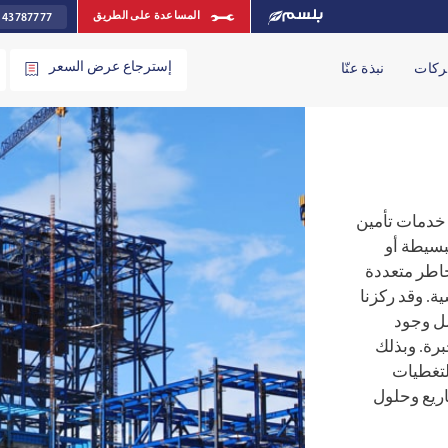
 43787777
المساعدة على الطريق
إسترجاع عرض السعر
ركات
نبذة عنّا
 خدمات تأمين
بسيطة أو
خاطر متعددة
ة. وقد ركزنا
ضل وجود
رة. وبذلك
لتغطيات
اريع وحلول