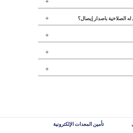
add
add
ه الصلاخية باصدار إيصال؟
add
add
add
تأمين المعدات الإلكترونية