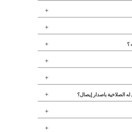
add
add
add
 ؟
add
add
add
ه الصلاخية باصدار إيصال؟
add
add