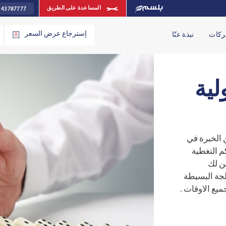
 43787777
المساعدة على الطريق
إسترجاع عرض السعر
ركات
نبذة عنّا
لية
 الخبرة في
كم التغطية
من لك
لجة البسيطة
ع الاوقات .