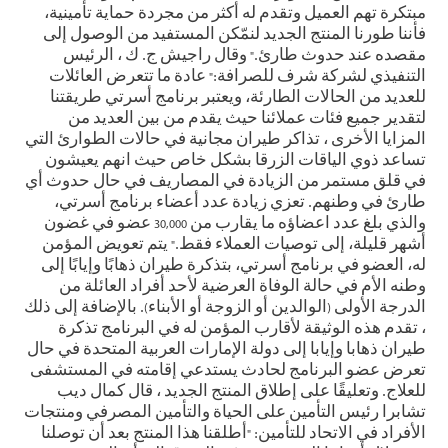
مبتكرة تهم العميل وتقدم له أكثر من مجردة حماية تأمينية،
فأننا طورنا المنتج الجديد لنمّكن المستفيد من الوصول إلى
مقصده عند حدوث طارئ." وقال راجيش ج. ك ، الرئيس
التنفيذي لشركة شرف للصرافة:" عادة ما تتعرض العائلات
للعديد من الحالات الطارئة، ويعتبر برنامج أسرتي طريقتنا
لتقدير جميع فئات عملائنا حيث يقدم من بين العديد من
المزايا الأخرى ، تذاكر طيران مجانية في حالات الطوارئ التي
تساعد ذوي الياقات الزرقا بشكل خاص حيث انهم يعيشون
في قلق مستمر من الزيادة في المصاريف في حال حدوث أي
طارئ في وطنهم. تعزي زيادة عدد أعضاء برنامج أسرتي،
والذي بلغ عدد اعضاؤه ما يقارب من 30,000 عضو في غضون
أشهر قليلة، إلى توصيات العملاء فقط." يتم تعويض المؤمن
له، العضو في برنامج أسرتي، بتذكرة طيران ذهابًا وإيابًا إلى
وطنه الأم في حالة الوفاة العرضية لأحد أفراد العائلة من
الدرجة الأولى (الوالدين أو الزوجة أو الأبناء). بالإضافة إلى ذلك
، تقدم هذه الوثيقة لأقارب المؤمن له في البرنامج تذكرة
طيران ذهابا وإيابا إلى دولة الإمارات العربية المتحدة في حال
تعرض عضو البرنامج لحادث يستدعي إقامته في المستشفى
للعلاج. وتعليقًا على إطلاق المنتج الجديد ، قال كمال ديب
تشابرا رئيس التأمين على الحياة والتأمين المصرفي ومنتجات
الأفراد في الاتحاد للتأمين: "أطلقنا هذا المنتج بعد أن توصلنا