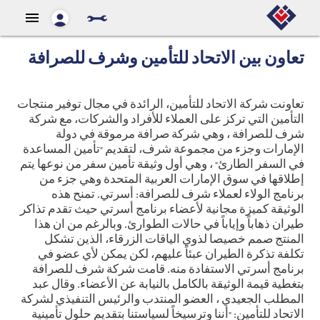
menu
تعاون بين الاتحاد للتأمين وشرف للصرافة
تعاونت شركة الاتحاد للتأمين، الرائدة في مجال توفير منتجات
التأمين التي تركز على العملاء للأفراد والشركات، مع شركة
شرف للصرافة ، وهي شركة صرافة مرموقة في دولة
الإمارات وجزء من مجموعة شرف، لتقديم "تأمين المساعدة
في السفر الطارئ" ، وهي أول وثيقة تأمين سفر من نوعها يتم
إطلاقها في سوق الإمارات العربية المتحدة وهي جزء من
برنامج الولاء لعملاء شرف للصرافة: أسرتي. تمنح هذه
الوثيقة كميزة مجانية لأعضاء برنامج أسرتي حيث تقدم تذاكر
طيران ذهاباً وإياباً في حالات الطوارئ. وبالرغم من ان هذا
المنتج صمم خصيصا لذوي الياقات الزرقاء، الذين تشكل
تكلفة تذكرة الطيران عبئاً عليهم، لكن يمكن لأي عضو في
برنامج أسرتي الاستفادة منه. قامت شركة شرف للصرافة
بتغطية قيمة الوثيقة بالكامل بالنيابة عن الأعضاء. وقال عبد
المطلب الجعيدي ، العضو المنتدب والرئيس التنفيذي لشركة
الاتحاد للتأمين: "أننا وترسيخاً لسياستنا بتقديم حلول تأمينية