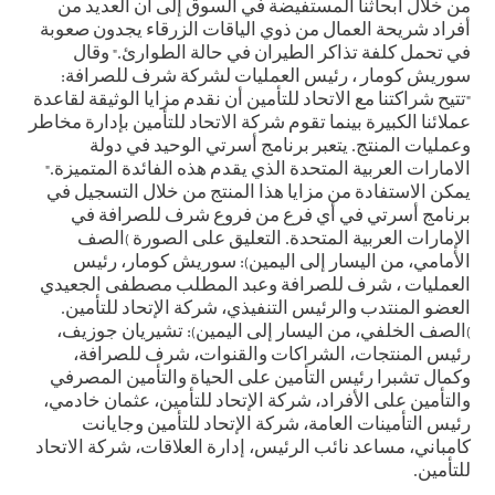
من خلال أبحاثنا المستفيضة في السوق إلى أن العديد من
أفراد شريحة العمال من ذوي الياقات الزرقاء يجدون صعوبة
في تحمل كلفة تذاكر الطيران في حالة الطوارئ." وقال
سوريش كومار ، رئيس العمليات لشركة شرف للصرافة:
"تتيح شراكتنا مع الاتحاد للتأمين أن نقدم مزايا الوثيقة لقاعدة
عملائنا الكبيرة بينما تقوم شركة الاتحاد للتأمين بإدارة مخاطر
وعمليات المنتج. يتعبر برنامج أسرتي الوحيد في دولة
الامارات العربية المتحدة الذي يقدم هذه الفائدة المتميزة."
يمكن الاستفادة من مزايا هذا المنتج من خلال التسجيل في
برنامج أسرتي في أي فرع من فروع شرف للصرافة في
الإمارات العربية المتحدة. التعليق على الصورة )الصف
الأمامي، من اليسار إلى اليمين): سوريش كومار، رئيس
العمليات ، شرف للصرافة وعبد المطلب مصطفى الجعيدي
العضو المنتدب والرئيس التنفيذي، شركة الإتحاد للتأمين.
)الصف الخلفي، من اليسار إلى اليمين): تشيريان جوزيف،
رئيس المنتجات، الشراكات والقنوات، شرف للصرافة،
وكمال تشبرا رئيس التأمين على الحياة والتأمين المصرفي
والتأمين على الأفراد، شركة الإتحاد للتأمين، عثمان خادمي،
رئيس التأمينات العامة، شركة الإتحاد للتأمين وجايانت
كامباني، مساعد نائب الرئيس، إدارة العلاقات، شركة الاتحاد
للتأمين.