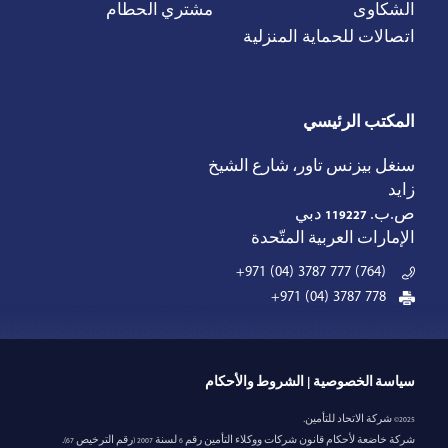
الشكاوى
مشتري الحطام
اتصالات للحماية المنزلية
المكتب الرئيسي
سنغل بيزنس تاور، شارع الشيخ
زايد
ص.ب.
119227
دبي
الإمارات العربية المتّحدة
+971 (04) 3787 777 (764)
+971 (04) 3787 778
|
سياسة الخصوصية
الشروط والأحكام
2025© شركة الاتحاد للتأمين.
شركة خاضعة لأحكام قانون شركات ووكلاء التأمين رقم 6 لسنة 2007 (رقم الترخيص 67).