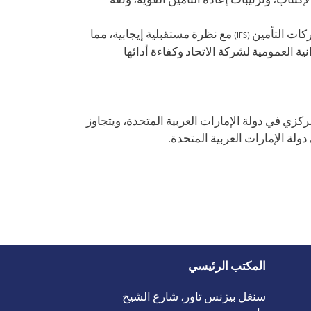
م من المطالبات غير المسبوقة الناجمة عن فيضانات عام 2024، يعكس كفاءة الإكتتاب، وترتيبات إعادة التأمين القوية، وثقة
ومن الجدير بالذكر أن وكالة فيتش للتصنيف الائتماني قد منحت الشركة مؤخراً ولأول مرة تصنيف "BBB" للقوة المالية لشركات التأمين (IFS) مع نظرة مستقبلية إيجابية، مما
ة العمومية لشركة الاتحاد وكفاءة أدائها
تنظيم البنك المركزي في دولة الإمارات العربية المتحدة، ويتجاوز
المكتب الرئيسي
سنغل بيزنس تاور، شارع الشيخ