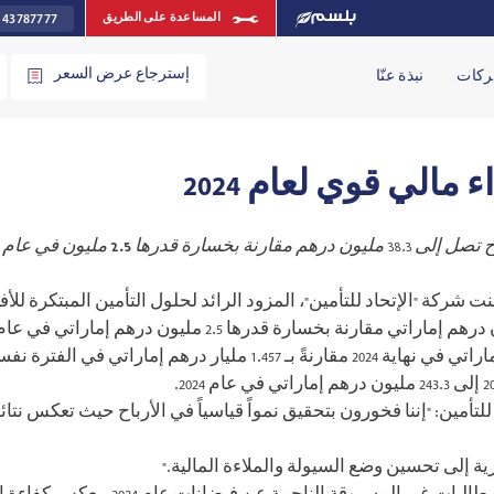
 43787777
المساعدة على الطريق
إسترجاع عرض السعر
ركات
نبذة عنّا
 مالي قوي لعام 2024
ح تصل إلى
38.3
مليون درهم مقارنة بخسارة قدرها
2.5
مليون في عام
نت شركة "الإتحاد للتأمين"، المزود الرائد لحلول التأمين المبتكرة 
ارتفع إجمالي أصول الشركة إلى 1.514 مليار درهم إماراتي في نهاية 2024 
للتأمين: "إننا فخورون بتحقيق نمواً قياسياً في الأرباح حيث تعكس نتا
ية إلى تحسين وضع السيولة والملاءة المالية."