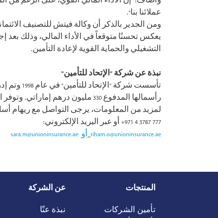
عملائنا بنا".
يعكس تحسنًا متوقعاً في الأداء المالي، وذلك بعد إ
التشغيلي والحماية القوية لإعادة التأمين.
نبذة عن شركة "الإتحاد للتأمين"
تأسست شرك
رأسمالها المدفوع 330 مليون درهم إماراتي. وتوفر الشركة طيفاً واسعاً من منتجات التأمين الفردية والتجارية لعملائها في دولة الإمارات العربية المتحدة.
لمزيد من المعلومات، يرجى التواصل مع ريهام أسا
777 3787 4 971+ أو عبر البريد الإلكتروني:
riham.o@unioninsurance.ae
أو sara.m@unioninsurance.ae
المنتجات
عن الشركة
تأمين الشركات
نبذة عنّا